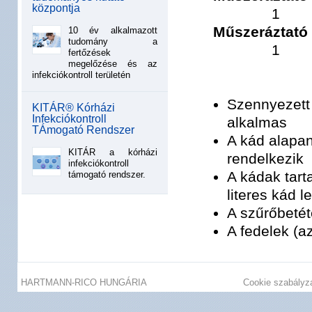
központja
1
Műszeráztató 
10 év alkalmazott
tudomány a
1
fertőzések
megelőzése és az
infekciókontroll területén
Szennyezett
KITÁR® Kórházi
Infekciókontroll
alkalmas
TÁmogató Rendszer
A kád alapa
KITÁR a kórházi
rendelkezik
infekciókontroll
A kádak tart
támogató rendszer.
literes kád 
A szűrőbetét
A fedelek (a
HARTMANN-RICO HUNGÁRIA
Cookie szabályz