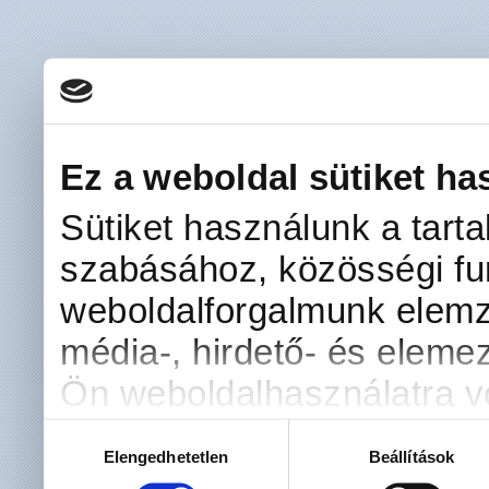
Ez a weboldal sütiket ha
Sütiket használunk a tart
szabásához, közösségi fun
weboldalforgalmunk elemz
média-, hirdető- és eleme
Ön weboldalhasználatra vo
kombinálhatják az adatoka
Hozzájárulás
Elengedhetetlen
Beállítások
kiválasztása
amelyeket Ön adott meg s