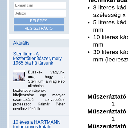
3 literes kád
szélesség x
5 literes ká
mm
10 literes k
Aktuális
mm
30 literes k
Sterillium - A
kézfertőtlenítőszer, mely
mm (leeresz
1965 óta hű társunk
Büszkék vagyunk
arra, hogy a
Sterillium, a világ első
alkoholos
kézfertőtlenítőjének
kifejlesztése egy magyar
Műszeráztató 
származású szívsebész
1
professzor, Kalmár Péter
nevéhez fűződik.
Műszeráztató 
1
10 éves a HARTMANN
Műszeráztató 
tudományos kutató