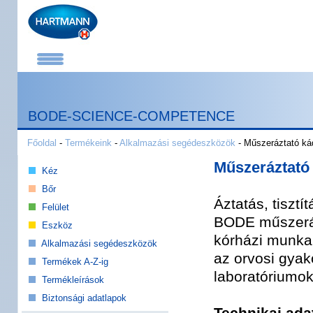
BODE-SCIENCE-COMPETENCE
Főoldal
-
Termékeink
-
Alkalmazási segédeszközök
- Műszeráztató ká
Műszeráztató
Kéz
Bőr
Áztatás, tisztít
Felület
BODE műszerá
Eszköz
kórházi munka 
Alkalmazási segédeszközök
az orvosi gyak
Termékek A-Z-ig
laboratóriumo
Termékleírások
Biztonsági adatlapok
Technikai ada