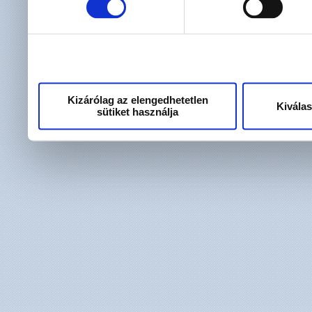
használt más szolgáltatáso
Kizárólag az elengedhetetlen
Kivála
sütiket használja