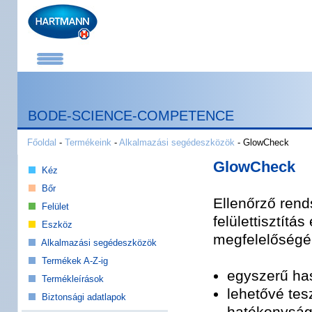
BODE-SCIENCE-COMPETENCE
Főoldal
-
Termékeink
-
Alkalmazási segédeszközök
- GlowCheck
GlowCheck
Kéz
Bőr
Ellenőrző rend
Felület
felülettisztítás
Eszköz
megfelelőségé
Alkalmazási segédeszközök
Termékek A-Z-ig
egyszerű ha
Termékleírások
lehetővé tesz
Biztonsági adatlapok
hatékonyság