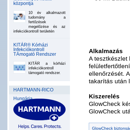
központja
10 év alkalmazott
tudomány a
fertőzések
megelőzése és az
infekciókontroll területén
KITÁR® Kórházi
Infekciókontroll
Alkalmazás
TÁmogató Rendszer
A tesztkészlet 
KITÁR a kórházi
felületfertőtle
infekciókontroll
ellenőrzését. 
támogató rendszer.
takarítás után 
HARTMANN-RICO
Kiszerelés
Hungária
GlowCheck kés
GlowCheck utá
GlowCheck biztonság