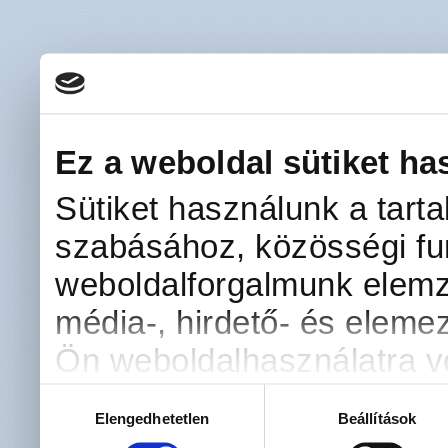
Ez a weboldal sütiket ha
Sütiket használunk a tart
szabásához, közösségi fun
weboldalforgalmunk elemz
média-, hirdető- és eleme
Ön weboldalhasználatra vo
kombinálhatják az adatoka
Hozzájárulás
Elengedhetetlen
Beállítások
kiválasztása
amelyeket Ön adott meg s