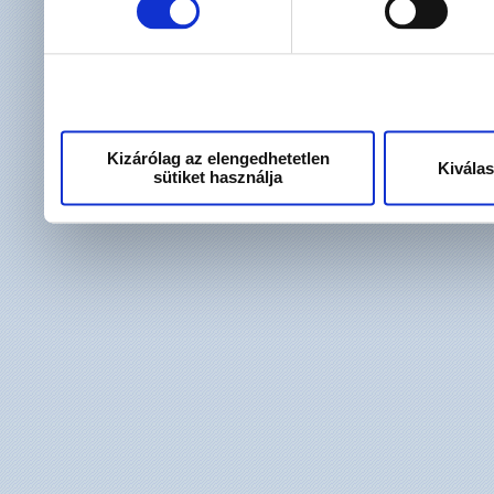
használt más szolgáltatáso
Kizárólag az elengedhetetlen
Kivála
sütiket használja