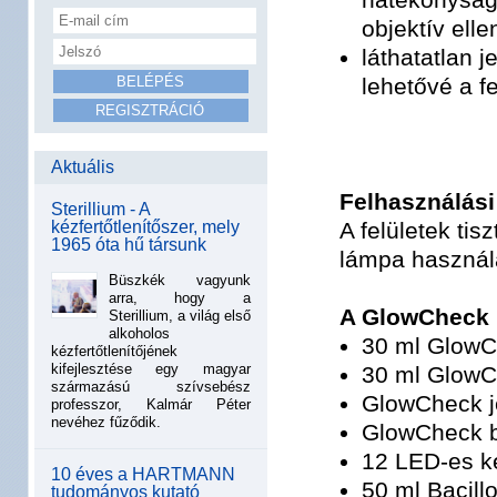
objektív ell
láthatatlan j
lehetővé a f
Aktuális
Felhasználási
Sterillium - A
kézfertőtlenítőszer, mely
A felületek ti
1965 óta hű társunk
lámpa használa
Büszkék vagyunk
arra, hogy a
A GlowCheck k
Sterillium, a világ első
alkoholos
30 ml GlowC
kézfertőtlenítőjének
kifejlesztése egy magyar
30 ml GlowC
származású szívsebész
GlowCheck je
professzor, Kalmár Péter
nevéhez fűződik.
GlowCheck 
12 LED-es k
10 éves a HARTMANN
50 ml Bacillo
tudományos kutató