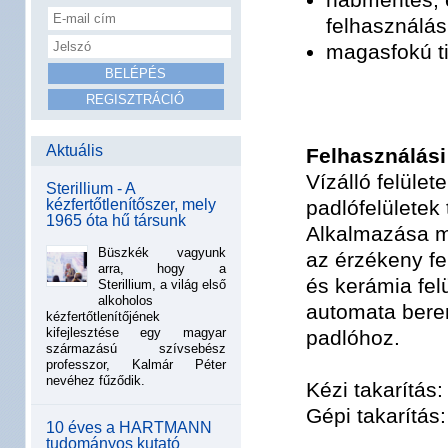
felhasználás
magasfokú ti
Aktuális
Felhasználási
Vízálló felülete
Sterillium - A
kézfertőtlenítőszer, mely
padlófelületek 
1965 óta hű társunk
Alkalmazása m
Büszkék vagyunk
az érzékeny fe
arra, hogy a
és kerámia fel
Sterillium, a világ első
alkoholos
automata beren
kézfertőtlenítőjének
kifejlesztése egy magyar
padlóhoz.
származású szívsebész
professzor, Kalmár Péter
nevéhez fűződik.
Kézi takarítás
Gépi takarítás
10 éves a HARTMANN
tudományos kutató