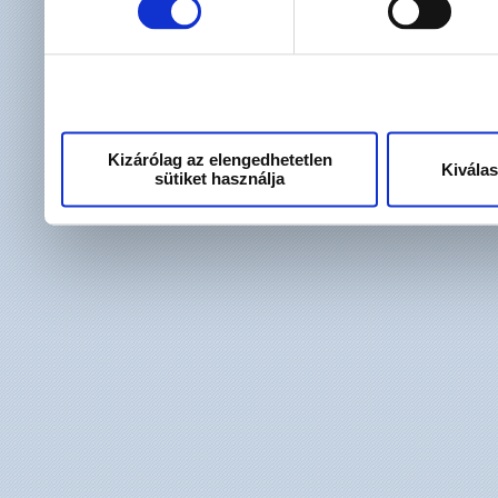
használt más szolgáltatáso
Kizárólag az elengedhetetlen
Kivála
sütiket használja