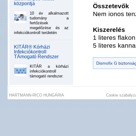
központja
Összetevők
Nem ionos tenz
10 év alkalmazott
tudomány a
fertőzések
megelőzése és az
Kiszerelés
infekciókontroll területén
1 literes flako
5 literes kann
KITÁR® Kórházi
Infekciókontroll
TÁmogató Rendszer
Dismofix G biztonság
KITÁR a kórházi
infekciókontroll
támogató rendszer.
HARTMANN-RICO HUNGÁRIA
Cookie szabályz