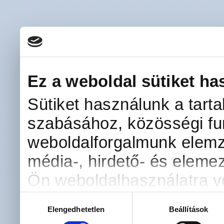
Ez a weboldal sütiket ha
Sütiket használunk a tart
szabásához, közösségi fun
weboldalforgalmunk elemz
média-, hirdető- és eleme
Ön weboldalhasználatra vo
kombinálhatják az adatoka
Hozzájárulás
Elengedhetetlen
Beállítások
kiválasztása
amelyeket Ön adott meg s