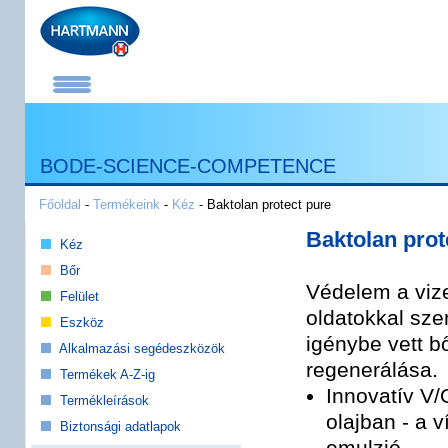
BODE-SCIENCE-COMPETENCE
Főoldal
-
Termékeink
-
Kéz
- Baktolan protect pure
Baktolan prot
Kéz
Bőr
Védelem a viz
Felület
oldatokkal sz
Eszköz
igénybe vett b
Alkalmazási segédeszközök
regenerálása.
Termékek A-Z-ig
Innovatív V/O
Termékleírások
olajban - a v
Biztonsági adatlapok
emulzió