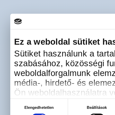
Ez a weboldal sütiket ha
Sütiket használunk a tart
szabásához, közösségi fun
weboldalforgalmunk elemz
média-, hirdető- és eleme
Ön weboldalhasználatra vo
kombinálhatják az adatoka
Hozzájárulás
Elengedhetetlen
Beállítások
kiválasztása
amelyeket Ön adott meg s