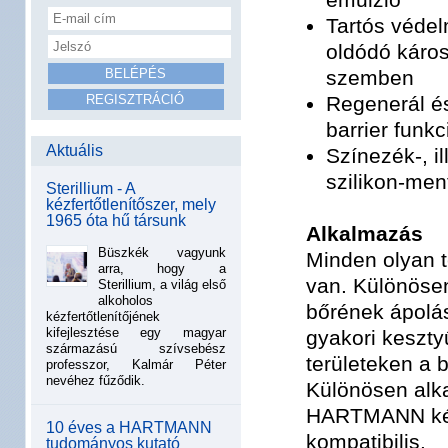
Tartós védel
oldódó káro
szemben
Regenerál és
barrier funkc
Aktuális
Színezék-, i
szilikon-men
Sterillium - A
kézfertőtlenítőszer, mely
1965 óta hű társunk
Alkalmazás
Büszkék vagyunk
Minden olyan t
arra, hogy a
van. Különösen
Sterillium, a világ első
alkoholos
bőrének ápolás
kézfertőtlenítőjének
kifejlesztése egy magyar
gyakori keszty
származású szívsebész
területeken a 
professzor, Kalmár Péter
nevéhez fűződik.
Különösen alka
HARTMANN kézti
10 éves a HARTMANN
kompatibilis.
tudományos kutató