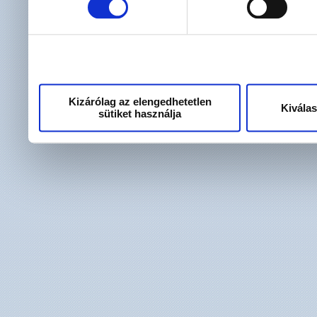
használt más szolgáltatáso
Kizárólag az elengedhetetlen
Kivála
sütiket használja