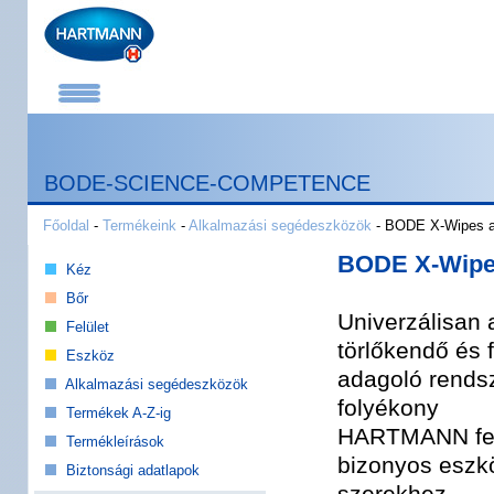
BODE-SCIENCE-COMPETENCE
Főoldal
-
Termékeink
-
Alkalmazási segédeszközök
- BODE X-Wipes a
BODE X-Wipe
Kéz
Bőr
Univerzálisan
Felület
törlőkendő és f
Eszköz
adagoló rends
Alkalmazási segédeszközök
folyékony
Termékek A-Z-ig
HARTMANN felü
Termékleírások
bizonyos eszkö
Biztonsági adatlapok
szerekhez.