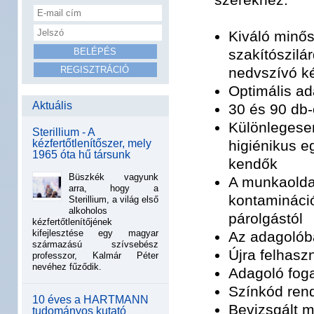
Kiváló minő
szakítószilá
nedvszívó k
Optimális a
Aktuális
30 és 90 db-
Különlegese
Sterillium - A
kézfertőtlenítőszer, mely
higiénikus e
1965 óta hű társunk
kendők
Büszkék vagyunk
A munkaolda
arra, hogy a
kontamináció
Sterillium, a világ első
alkoholos
párolgástól
kézfertőtlenítőjének
kifejlesztése egy magyar
Az adagolób
származású szívsebész
Újra felhas
professzor, Kalmár Péter
nevéhez fűződik.
Adagoló foga
Színkód rend
10 éves a HARTMANN
Bevizsgált 
tudományos kutató