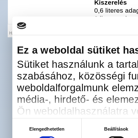
Kiszerelés
0,6 literes ad
2 literes adag
HARTMANN-RICO HUNGÁRIA
Cookie szabályz
Ez a weboldal sütiket ha
Sütiket használunk a tart
szabásához, közösségi fun
weboldalforgalmunk elemz
média-, hirdető- és eleme
Ön weboldalhasználatra vo
kombinálhatják az adatoka
Hozzájárulás
Elengedhetetlen
Beállítások
kiválasztása
amelyeket Ön adott meg s