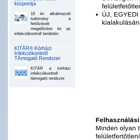
központja
felületfetőtl
ÚJ, EGYEDI f
10 év alkalmazott
tudomány a
kialakulásá
fertőzések
megelőzése és az
infekciókontroll területén
KITÁR® Kórházi
Infekciókontroll
TÁmogató Rendszer
KITÁR a kórházi
infekciókontroll
támogató rendszer.
Felhasználási
Minden olyan t
felületfertőtle