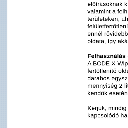
előírásoknak k
valamint a fel
területeken, ah
felületfertőtl
ennél rövidebb
oldata, így aká
Felhasználás
A BODE X-Wipe
fertőtlenítő old
darabos egysze
mennyiség 2 l
kendők esetén 
Kérjük, mindig
kapcsolódó has