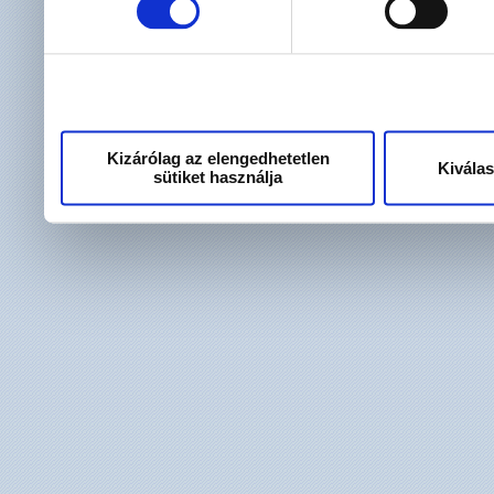
használt más szolgáltatáso
Kizárólag az elengedhetetlen
Kivála
sütiket használja